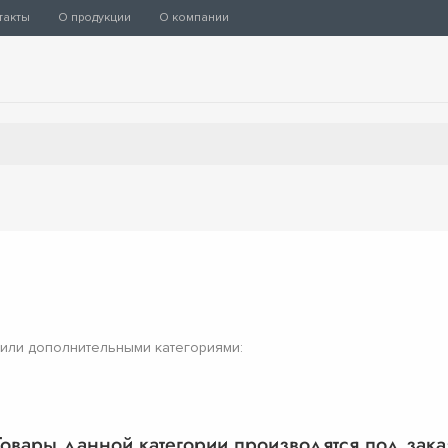
такты
О продукции
О компании
 или дополнительными категориями:
Товары данной категории производятся под зака