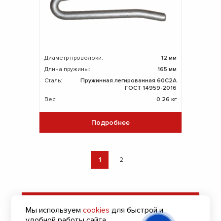
Диаметр проволоки:
12 мм
Длина пружины:
165 мм
Сталь:
Пружинная легированная 60С2А
ГОСТ 14959-2016
Вес:
0.26 кг
Подробнее
1
2
Оставить заявку
Мы используем
cookies
для быстрой и
на подбор пружин
удобной работы сайта.