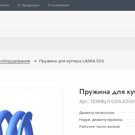
такты
О продукции
О компании
 оборудования
Пружина для куттера LASKA 500
Пружина для ку
Арт.: 13341КуЛ 030LA500
Диаметр проволоки:
Наруж. диаметр пружины:
Рабочее число витков: