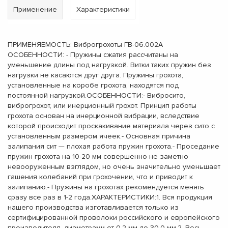
Применение
Характеристики
ПРИМЕНЯЕМОСТЬ: Виброгрохоты ГВ-06.002А
ОСОБЕННОСТИ: - Пружины сжатия рассчитаны на
уменьшение длины под нагрузкой. Витки таких пружин без
нагрузки не касаются друг друга. Пружины грохота,
установленные на коробе грохота, находятся под
постоянной нагрузкой.ОСОБЕННОСТИ:- Вибросито,
виброгрохот, или инерционный грохот. Принцип работы
грохота основан на инерционной вибрации, вследствие
которой происходит проскакивание материала через сито с
установленным размером ячеек.- Основная причина
залипания сит — плохая работа пружин грохота.- Проседание
пружин грохота на 10-20 мм совершенно не заметно
невооруженным взглядом, но очень значительно уменьшает
гашения колебаний при грохочении, что и приводит к
залипанию.- Пружины на грохотах рекомендуется менять
сразу все раз в 1-2 года.ХАРАКТЕРИСТИКИ:1. Вся продукция
нашего производства изготавливается только из
сертифицированной проволоки российского и европейского
производителя, диаметрами от 0,2 мм до 30,0 мм.2. Весь