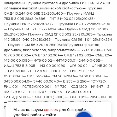
шлифованы.Пружина грохотов и дробилок ГИТ, ГИЛ и ИАЦФ
обладают высокой циклической стойкостью.— Пружина
СМД-110.244-0-0-06Б 32х200х460— Пружина ИАФЦ
753.513.005 28х210х396— ГИТ 51Н00.021 25х210х354—
Пружина ГИЛ 52/28х210х372— Пружина ГИСТ 72/28х210х396
— Пружина ГИТ 71Н 32х240х464— Пружина СМД 121.02.002
25х210х363— Пружина СМД 121.02.002 25х210х363— Пружина
142-05.00.1040 25х210х363— Пружина СМ 561-1-04 25х110х334
— Пружина СМ 560-204А 25х105х88Пружины грохотов,
дробилок, вибростолов, вибропитателей.— 2712.31.788— СМД
107.00.00.002— СМД 107.02.004— СМД 121 02 002— СМД 121—
143-00.00.1090— ФГ6-00.02— ФГ14Б-30.01- 244-0-0-06Б—
ИАФЦ-753.513.005— 143-00.00.1090— ФГ6-00.02— ФГ14Б-30.01
— ГИТ 51Н00,21— ГИЛ 52— ГИСТ 72— ГИТ 71Н— 142-
05.00.1040— СМ 561-1-04— СМ 560-204А— 3460.00.004.0—
3450.00.004.0— 3440.00.004.0— Б 255— Б 256— ГСТ-72С-
РИФ.001— ГСТ52МУ.00.001— № 730— КСД 1200— № 647— 3-
183 829 647— СН4-8767— ГИЛ43— ГИС52Т.001-01—
ГИТ51ДКМ302— 540-00.001 (П-106)— 331-00.011— 2850-00-000
— 311-00.009— 312-00.009— 446-00.002— 234М-02-422—
Г13733.142.001Б— ОП-6А— ОП-6— ОП-3— ГИТ31.0001
Мы используем
cookies
для быстрой и
удобной работы сайта.