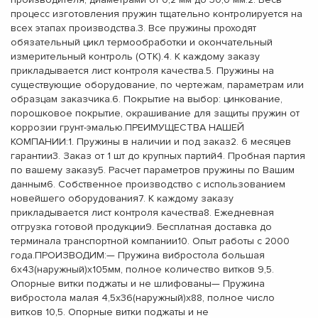
процесс изготовления пружин тщательно контролируется на
всех этапах производства.3. Все пружины проходят
обязательный цикл термообработки и окончательный
измерительный контроль (ОТК).4. К каждому заказу
прикладывается лист контроля качества.5. Пружины на
существующие оборудование, по чертежам, параметрам или
образцам заказчика.6. Покрытие на выбор: цинкование,
порошковое покрытие, окрашивание для защиты пружин от
коррозии грунт-эмалью.ПРЕИМУЩЕСТВА НАШЕЙ
КОМПАНИИ:1. Пружины в наличии и под заказ2. 6 месяцев
гарантии3. Заказ от 1 шт до крупных партий4. Пробная партия
по вашему заказу5. Расчет параметров пружины по Вашим
данным6. Собственное производство с использованием
новейшего оборудования7. К каждому заказу
прикладывается лист контроля качества8. Ежедневная
отгрузка готовой продукции9. Бесплатная доставка до
терминала транспортной компании10. Опыт работы с 2000
года.ПРОИЗВОДИМ:— Пружина вибростола большая
6х43(наружный)х105мм, полное количество витков 9,5.
Опорные витки поджаты и не шлифованы— Пружина
вибростола малая 4,5х36(наружный)х88, полное число
витков 10,5. Опорные витки поджаты и не