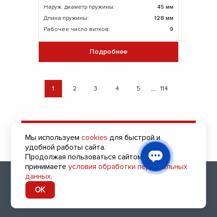
Наруж. диаметр пружины:
45 мм
Длина пружины:
128 мм
Рабочее число витков:
9
Подробнее
...
1
2
3
4
5
114
Оставить заявку
Мы используем
cookies
для быстрой и
на подбор пружин
удобной работы сайта.
Продолжая пользоваться сайтом, вы
принимаете
условия обработки персональных
2010 - 2026 (с) Все права защищены
данных
.
8 (800) 700-47-41
OK
Заказать обратный звонок
Сделано в
devarto
👨‍💻❤️