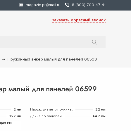
magazin.pr@mail.ru
8 (800) 700-47-41
Заказать обратный звонок
Пружинный анкер малый для панелей 06599
ер малый для панелей 06599
2 мм
Наруж. диаметр пружины:
22 мм
35.7 мм
Длина по зацепам:
44.7 мм
щая EN