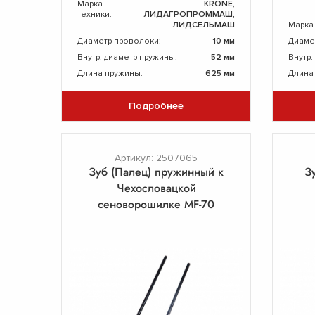
Марка
KRONE,
техники:
ЛИДАГРОПРОММАШ,
ЛИДСЕЛЬМАШ
Марка
Диаметр проволоки:
10 мм
Диаме
Внутр. диаметр пружины:
52 мм
Внутр.
Длина пружины:
625 мм
Длина
Подробнее
Артикул: 2507065
Зуб (Палец) пружинный к
З
Чехословацкой
сеноворошилке MF-70