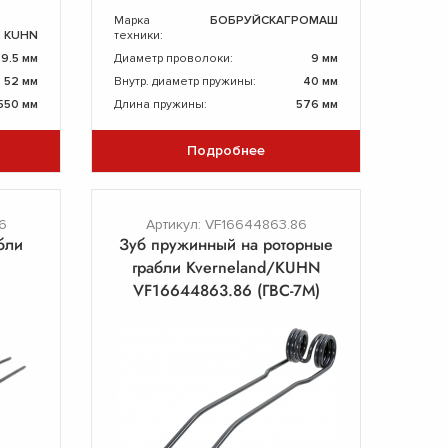
Марка
БОБРУЙСКАГРОМАШ
KUHN
техники:
9.5 мм
Диаметр проволоки:
9 мм
52 мм
Внутр. диаметр пружины:
40 мм
550 мм
Длина пружины:
576 мм
Подробнее
6
Артикул: VF16644863.86
бли
Зуб пружинный на роторные
грабли Kverneland/KUHN
VF16644863.86 (ГВС-7М)