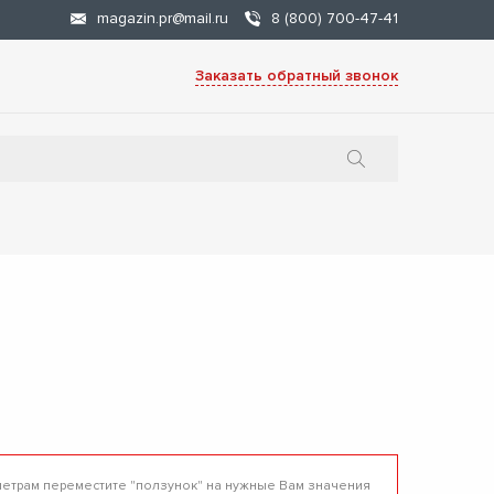
magazin.pr@mail.ru
8 (800) 700-47-41
Заказать обратный звонок
метрам переместите "ползунок" на нужные Вам значения