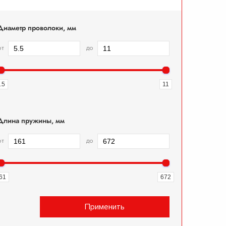
Диаметр проволоки, мм
от
до
.5
11
Длина пружины, мм
от
до
61
672
Применить