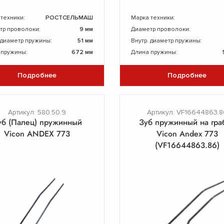
 техники:
РОСТСЕЛЬМАШ
Марка техники:
тр проволоки:
9 мм
Диаметр проволоки:
 диаметр пружины:
51 мм
Внутр. диаметр пружины:
 пружины:
672 мм
Длина пружины:
Подробнее
Подробнее
Артикул: 580.50.9
Артикул: VF16644863.8
уб (Палец) пружинный
Зуб пружинный на гра
Vicon ANDEX 773
Vicon Andex 773
(VF16644863.86)