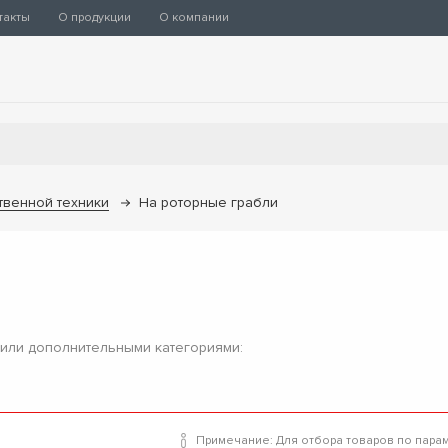
такты
О продукции
О компании
твенной техники
На роторные грабли
 или дополнительными категориями:
Примечание: Для отбора товаров по пара