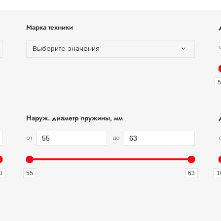
Марка техники
Выберите значения
5
Наруж. диаметр пружины, мм
от
до
0
55
63
1