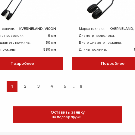
 техники:
KVERNELAND, VICON
Марка техники:
KVERNELAND,
тр проволоки:
9 мм
Диаметр проволоки:
 диаметр пружины:
50 мм
Внутр. диаметр пружины:
 пружины:
580 мм
Длина пружины:
Подробнее
Подробнее
...
1
2
3
4
5
8
Оставить заявку
на подбор пружин